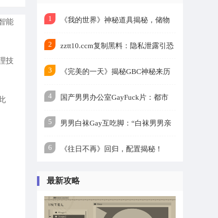
1
《我的世界》神秘道具揭秘，储物
智能
2
空间大提升
zztt10.ccm复制黑料：隐私泄露引恐
理技
3
慌，揭秘网络黑产真面目
《完美的一天》揭秘GBC神秘来历
4
国产男男办公室GayFuck片：都市
此
5
同性恋情缘：勇敢面对偏见
男男白袜Gay互吃脚：“白袜男男亲
6
密互动，同性恋文化引关注”
《往日不再》回归，配置揭秘！
最新攻略