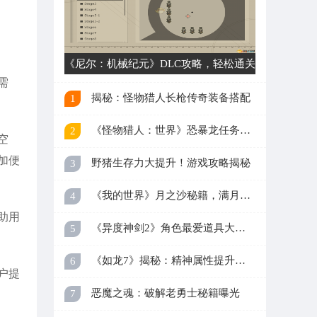
《尼尔：机械纪元》DLC攻略，轻松通关！
需
揭秘：怪物猎人长枪传奇装备搭配
1
《怪物猎人：世界》恐暴龙任务攻略曝光
2
空
加便
野猪生存力大提升！游戏攻略揭秘
3
《我的世界》月之沙秘籍，满月奇遇等你来！
4
助用
《异度神剑2》角色最爱道具大盘点！
5
《如龙7》揭秘：精神属性提升攻略大揭秘
6
户提
恶魔之魂：破解老勇士秘籍曝光
7