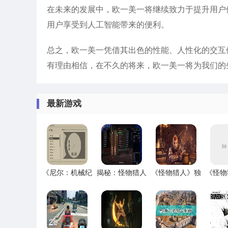
在未来的发展中，欧一美一将继续致力于提升用户
用户享受到人工智能带来的便利。
总之，欧一美一凭借其出色的性能、人性化的交互
有理由相信，在不久的将来，欧一美一将为我们的
最新游戏
《尼尔：机械纪
揭秘：怪物猎人
《怪物猎人》独
《怪物
元》DLC攻略，
长枪传奇装备搭
家指南：属性瓶
界》恐
轻松通关！
配
盾斧强装揭秘
攻