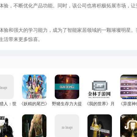
体验，不断优化产品功能。同时，该公司也将积极拓展市场，让
体验和强大的学习能力，成为了智能家居领域的一颗璀璨明星。
生活带来更多惊喜。
猎人：世
《妖精的尾巴》
野猪生存力大提
《我的世界》月
《异度神
暴龙任务
RPG冒险大揭秘
升！游戏攻略揭
之沙秘籍，满月
角色最爱
略曝光
秘
奇遇等你来！
盘点