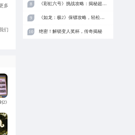
《彩虹六号》挑战攻略：揭秘超难奖杯！
8
更多
《如龙：极2》保镖攻略，轻松成高手
9
我们
绝密！解锁变人奖杯，传奇揭秘
10
剑2》
道具大
！